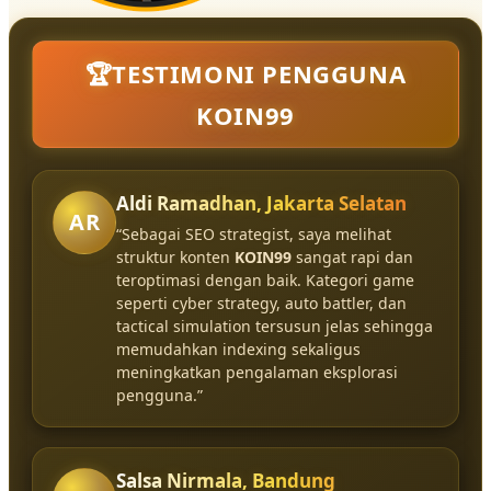
🏆TESTIMONI PENGGUNA
KOIN99
Aldi Ramadhan, Jakarta Selatan
AR
“Sebagai SEO strategist, saya melihat
struktur konten
KOIN99
sangat rapi dan
teroptimasi dengan baik. Kategori game
seperti cyber strategy, auto battler, dan
tactical simulation tersusun jelas sehingga
memudahkan indexing sekaligus
meningkatkan pengalaman eksplorasi
pengguna.”
Salsa Nirmala, Bandung