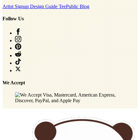
Artist Signup
Design Guide
TeePublic Blog
Follow Us
We Accept