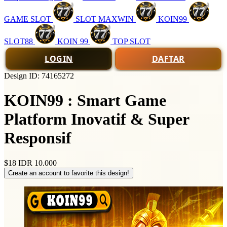
GAME SLOT
SLOT MAXWIN
KOIN99
SLOT88
KOIN 99
TOP SLOT
LOGIN
DAFTAR
Design ID: 74165272
KOIN99 : Smart Game
Platform Inovatif & Super
Responsif
$18
IDR 10.000
Create an account to favorite this design!