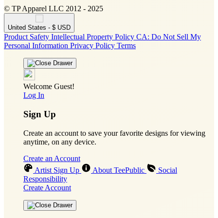
© TP Apparel LLC 2012 - 2025
United States - $ USD
Product Safety
Intellectual Property Policy
CA: Do Not Sell My
Personal Information
Privacy Policy
Terms
Welcome Guest!
Log In
Sign Up
Create an account to save your favorite designs for viewing
anytime, on any device.
Create an Account
Artist Sign Up
About TeePublic
Social
Responsibility
Create Account