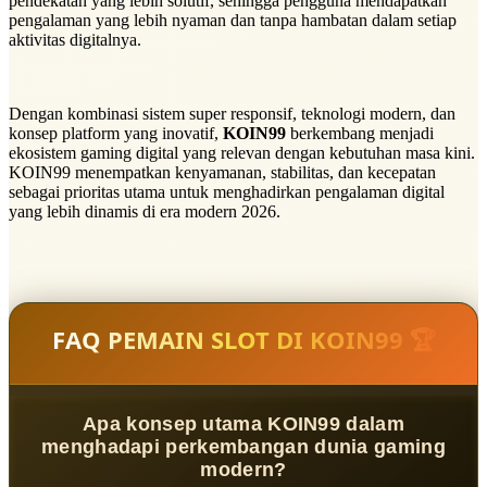
pendekatan yang lebih solutif, sehingga pengguna mendapatkan
pengalaman yang lebih nyaman dan tanpa hambatan dalam setiap
aktivitas digitalnya.
Dengan kombinasi sistem super responsif, teknologi modern, dan
konsep platform yang inovatif,
KOIN99
berkembang menjadi
ekosistem gaming digital yang relevan dengan kebutuhan masa kini.
KOIN99 menempatkan kenyamanan, stabilitas, dan kecepatan
sebagai prioritas utama untuk menghadirkan pengalaman digital
yang lebih dinamis di era modern 2026.
FAQ PEMAIN SLOT DI KOIN99 🏆
Apa konsep utama KOIN99 dalam
menghadapi perkembangan dunia gaming
modern?