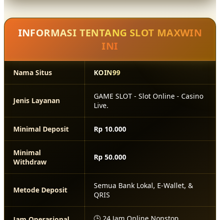
relevan dengan kebutuhan digital saat ini.
INFORMASI TENTANG SLOT MAXWIN
INI
Nama Situs
KOIN99
GAME SLOT - Slot Online - Casino
Jenis Layanan
Live.
Minimal Deposit
Rp 10.000
Minimal
Rp 50.000
Withdraw
Semua Bank Lokal, E-Wallet, &
Metode Deposit
QRIS
🕒 24 Jam Online Nonstop
Jam Operasional