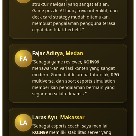
struktur navigasi yang sangat efisien.
Game puzzle AI logic, trivia interaktif, dan
deck card strategy mudah ditemukan,
membuat pengalaman pengguna terasa
cepat dan tidak berbelit.”
Fajar Aditya, Medan
FA
“Sebagai game reviewer,
KOIN99
menawarkan variasi konten yang sangat
modern. Game battle arena futuristik, RPG
multiverse, dan sport esports simulation
memberikan pengalaman bermain yang
segar dan selalu dinamis.”
Laras Ayu, Makassar
LA
“Sebagai esports coach, saya menilai
KOIN99
memiliki stabilitas server yang