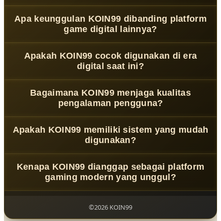
KOIN99
hadir sebagai smart game platform generasi
Apa keunggulan KOIN99 dibanding platform
modern dengan fokus pada inovasi, responsivitas tinggi,
game digital lainnya?
serta akses super cepat, yang dirancang untuk mengikuti
perkembangan ekosistem gaming digital yang semakin
KOIN99 mengutamakan sistem yang super responsif,
Apakah KOIN99 cocok digunakan di era
dinamis dan berbasis teknologi real-time.
performa ringan, serta teknologi akses instan yang
digital saat ini?
membuat pengalaman pengguna terasa lebih stabil,
cepat, dan minim hambatan dalam setiap interaksi.
Ya, KOIN99 dirancang untuk pengguna modern yang
Bagaimana KOIN99 menjaga kualitas
membutuhkan platform serba cepat, tampilan yang
pengalaman pengguna?
adaptif di berbagai perangkat, serta pengalaman digital
yang fleksibel dan nyaman di era 2026.
KOIN99 didukung oleh sistem yang dioptimalkan dengan
Apakah KOIN99 memiliki sistem yang mudah
teknologi responsif dan stabil, sehingga mampu menjaga
digunakan?
konsistensi performa, meminimalkan delay, dan
memastikan pengalaman pengguna tetap lancar setiap
Ya, KOIN99 menghadirkan antarmuka yang sederhana,
Kenapa KOIN99 dianggap sebagai platform
saat.
navigasi yang intuitif, serta sistem ringan yang
gaming modern yang unggul?
memudahkan semua pengguna, termasuk pemula, untuk
beradaptasi dengan cepat.
Karena KOIN99 menggabungkan inovasi teknologi, sistem
super responsif, dan performa stabil yang menciptakan
©2026 KOIN99
ekosistem gaming modern yang efisien, nyaman, dan